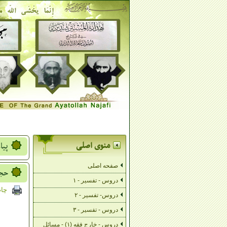
منوی اصلی
پیا
صفحه اصلی
حجت
دروس - تفسیر - ۱
چا
دروس- تفسیر - ۲
دروس - تفسیر - ۳
دروس - خارج فقه (۱) - مسائل