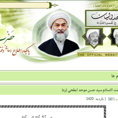
م ها
 الاسلام سید حسن موحد ابطحی (ره)
پ
|
| بازدید: 1420