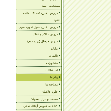
مستحدثه - بیمه
دروس - خارج فقه (۲) - کتاب
حدود
دروس - خارج اصول (دوره سوم)
دروس - کلام و عقائد
دروس - رجال (دوره دوم)
بیانات
تالیفات
منشورات
استفتائات
پیام ها
مصاحبه ها
جلوه افلاکیان
مسجد نو بازار اصفهان
کتابخانه عمومي آية‌الله نجفي