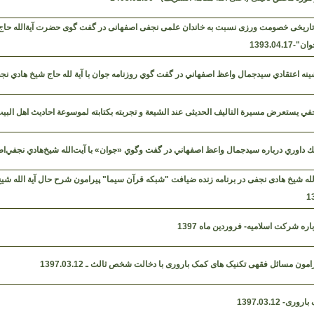
تاریخی خصومت ورزی نسبت به خاندان علمی نجفی اصفهانی در گفت گوی حضرت آیةالله حاج 
1393.04.1
نه اعتقادي سيدجمال واعظ اصفهاني در گفت گوي روزنامه جوان با آیة لله حاج شيخ هادي نجفي اصفهان
جفي یستعرض مسیرة التالیف الحدیثی عند الشیعة و تجربته بکتابته لموسوعة احادیث اهل البیت (ع)-1.01
داوري درباره سيد‌جمال واعظ اصفهاني در گفت وگوي «جوان» با آيت‌الله شيخ‌هادي نجفي‌اصفهاني-.19
لله شیخ هادی نجفی در برنامه زنده ضیافت "شبکه قرآن سیما" پیرامون شرح حال آیة الله شی
1
ره شرکت اسلامیه- فروردین ماه 1397
مون مسائل فقهی تکنیک های کمک باروری با دخالت شخص ثالث ـ 1397.03.12
ی- 1397.03.12