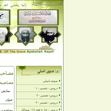
منوی اصلی
مصاحبه
مصاحبه 
صفحه اصلی
دروس - تفسیر - ۱
نمایش #
دروس- تفسیر - ۲
عنوان
دروس - تفسیر - ۳
دروس - خارج فقه (۱) - مسائل
مصاحبه در مو