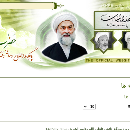
 ها
ها
رد محقّق نائینی (اعلی الله مقامه الشریف) - 1405.02.30