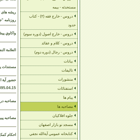
مستحدثه - بیمه
ریشه های 
دروس - خارج فقه (۲) - کتاب
روزنامه "جوان"-7
حدود
واكاوي پيشي
دروس - خارج اصول (دوره سوم)
دروس - کلام و عقائد
العلامة الن
دروس - رجال (دوره دوم)
بیانات
مستندات يك 
تالیفات
منشورات
حضور آیة ا
395.04.15
استفتائات
پیام ها
مصاحبه دربا
مصاحبه ها
جلوه افلاکیان
مصاحبه پیرا
مسجد نو بازار اصفهان
کتابخانه عمومي آية‌الله نجفي
احکام کمک بارور