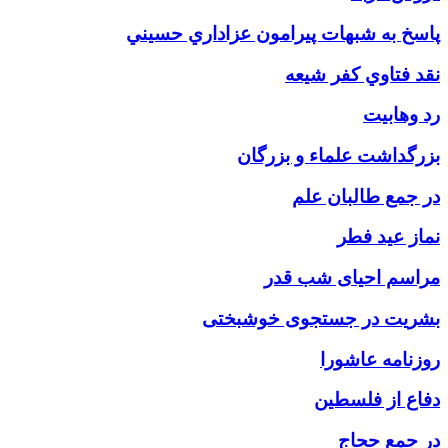
پاسخ به شبهات پيرامون عزاداري حسيني
نقد فتاوي کفر شيعه
رد وهابیت
بزرگداشت علماء و بزرگان
در جمع طالبان علم
نماز عید فطر
مراسم احیای شب قدر
بشریت در جستجوی خوشبختی
روزنامه عاشورا
دفاع از فلسطین
در جمع حجاج