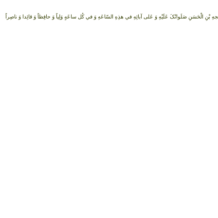
ُجهِ بْنِ الْحَسَنِ صَلَواتُکَ عَلَيْهِ وَ عَلى آبائِهِ في هذِهِ السّاعَهِ وَ في کُل ساعَهٍ وَلِياً وَ حافِظاً وَ قائِدا ‏وَ ناصِراً وَ