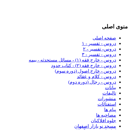
منوی اصلی
صفحه اصلی
دروس - تفسیر - ۱
دروس- تفسیر - ۲
دروس - تفسیر - ۳
دروس - خارج فقه (۱) - مسائل مستحدثه - بیمه
دروس - خارج فقه (۲) - کتاب حدود
دروس - خارج اصول (دوره سوم)
دروس - کلام و عقائد
دروس - رجال (دوره دوم)
بیانات
تالیفات
منشورات
استفتائات
پیام ها
مصاحبه ها
جلوه افلاکیان
مسجد نو بازار اصفهان