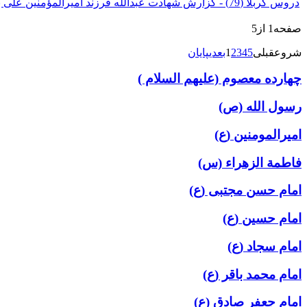
دروس کربلا (79) - گزارش شهادت عبدالله فرزند امیرالمؤمنین علی بن ابی‌طالب (علیه السلام) و برادر ابوالفضل العباس (علیه السلام) (1) - 1405.04.05
صفحه1 از5
شروع
قبلی
5
4
3
2
1
بعدی
پایان
چهارده معصوم (علیهم السلام )
رسول الله (ص)
امیرالمومنین (ع)
فاطمة الزهراء (س)
امام حسن مجتبی (ع)
امام حسین (ع)
امام سجاد (ع)
امام محمد باقر (ع)
امام جعفر صادق (ع)