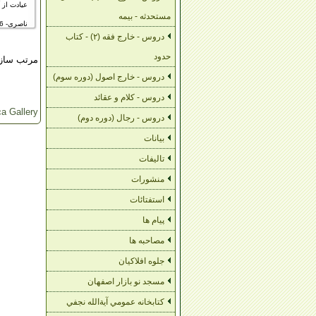
عیادت از آ
مستحدثه - بیمه
ناصری- 95/11/06
دروس - خارج فقه (۲) - کتاب
حدود
مرتب سا
دروس - خارج اصول (دوره سوم)
دروس - کلام و عقائد
a Gallery
دروس - رجال (دوره دوم)
بیانات
تالیفات
منشورات
استفتائات
پیام ها
مصاحبه ها
جلوه افلاکیان
مسجد نو بازار اصفهان
کتابخانه عمومي آية‌الله نجفي