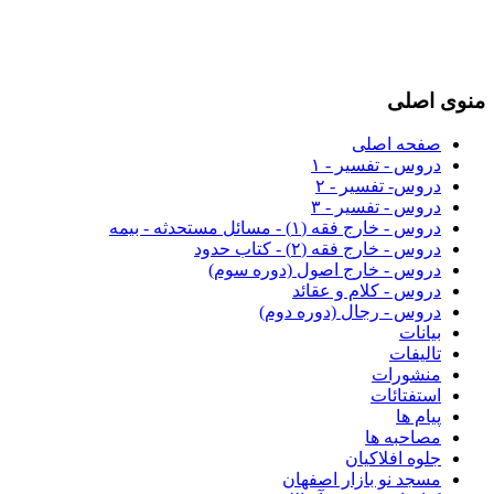
منوی اصلی
صفحه اصلی
دروس - تفسیر - ۱
دروس- تفسیر - ۲
دروس - تفسیر - ۳
دروس - خارج فقه (۱) - مسائل مستحدثه - بیمه
دروس - خارج فقه (۲) - کتاب حدود
دروس - خارج اصول (دوره سوم)
دروس - کلام و عقائد
دروس - رجال (دوره دوم)
بیانات
تالیفات
منشورات
استفتائات
پیام ها
مصاحبه ها
جلوه افلاکیان
مسجد نو بازار اصفهان