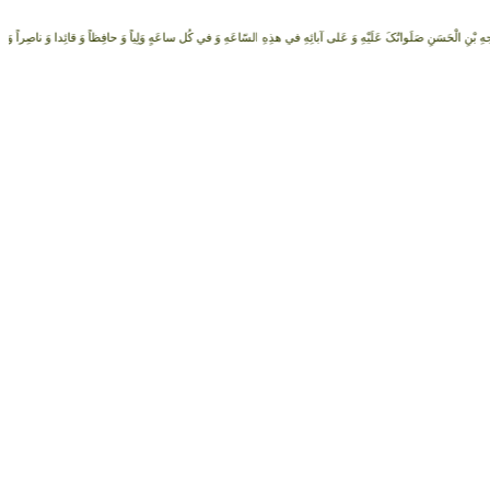
جهِ بْنِ الْحَسَنِ صَلَواتُکَ عَلَيْهِ وَ عَلى آبائِهِ في هذِهِ السّاعَهِ وَ في کُل ساعَهٍ وَلِياً وَ حافِظاً وَ قائِدا ‏وَ ناصِراً وَ 