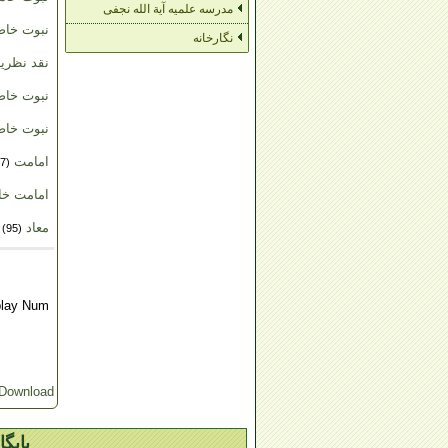
مدرسه علمیه آیة الله نجفی
نبوت خاص
نگارخانه
نقد نظریات
نبوت خاصة
نبوت خاص
امامت
(17)
امامت خاص
معاد
(95)
play Num
Download
پایگ