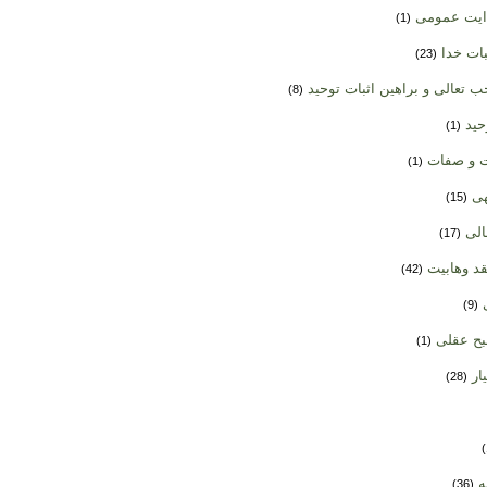
دایت عمومی
(1)
بات خدا
(23)
ب تعالی و براهین اثبات توحید
(8)
حید
(1)
ت و صفات
(1)
هی
(15)
الی
(17)
د وهابیت
(42)
ی
(9)
بح عقلی
(1)
یار
(28)
ه
(36)