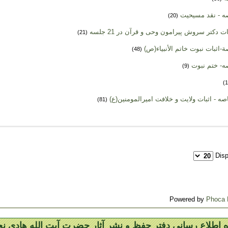
ه - نقد مسیحیت
(20)
 دکتر سروش پیرامون وحی و قرآن در 21 جلسه
(21)
-اثبات نبوت خاتم الأنبياء(ص)
(48)
ه- ختم نبوت
(9)
ه - اثبات ولایت و خلافت امیرالمومنین(ع)
(81)
Dis
Powered by
Phoca 
اه اطلاع رسانی دفتر حفظ و نشر آثار حضرت آیت الله هادی ن