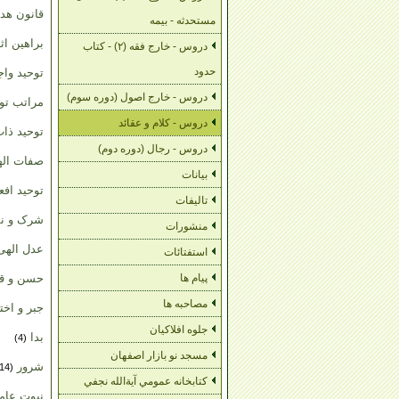
قانون ه
مستحدثه - بیمه
براهین اث
دروس - خارج فقه (۲) - کتاب
حدود
توحید واج
دروس - خارج اصول (دوره سوم)
مراتب تو
دروس - کلام و عقائد
توحید ذا
دروس - رجال (دوره دوم)
صفات ال
بیانات
توحید افع
تالیفات
شرک و نق
منشورات
عدل اله
استفتائات
پیام ها
حسن و ق
مصاحبه ها
جبر و اخت
جلوه افلاکیان
بدا
(4)
مسجد نو بازار اصفهان
شرور
(14)
کتابخانه عمومي آية‌الله نجفي
نبوت عام